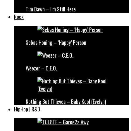
Tim Dawn – I’m Still Here
Rock
Sebas Honing – ‘Happy’ Person
Weezer – C.E.O.
Nothing But Thieves – Baby Kool (Evelyn)
HipHop | R&B