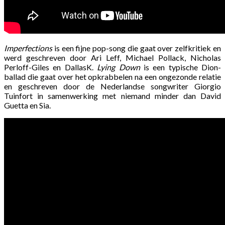
Imperfections
is een fijne pop-song die gaat over zelfkritiek en
werd geschreven door Ari Leff, Michael Pollack, Nicholas
Perloff-Giles en DallasK.
Lying Down
is een typische Dion-
ballad die gaat over het opkrabbelen na een ongezonde relatie
en geschreven door de Nederlandse songwriter Giorgio
Tuinfort in samenwerking met niemand minder dan David
Guetta en Sia.