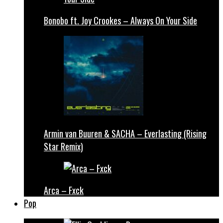
Bonobo ft. Joy Crookes – Always On Your Side
Armin van Buuren & SACHA – Everlasting (Rising
Star Remix)
Arca – Fxck
Pop