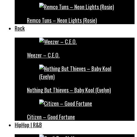
Remco Tuns – Neon Lights (Rosie)
Rock
Weezer – C.E.O.
Nothing But Thieves – Baby Kool (Evelyn)
Citizen – Good Fortune
HipHop | R&B