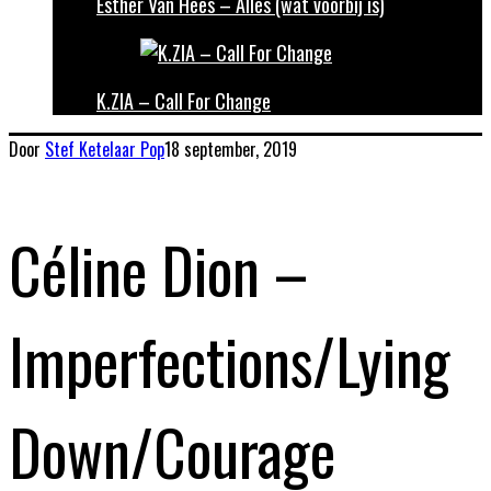
Esther Van Hees – Alles (wat voorbij is)
K.ZIA – Call For Change
Door
Stef Ketelaar
Pop
18 september, 2019
Céline Dion –
Imperfections/Lying
Down/Courage