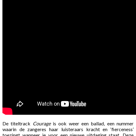
De titeltrack
Courage
is ook weer een ballad, een nummer
waarin de zangeres haar luisteraars kracht en ‘fierceness’
toezingt wanneer je voor een nieuwe uitdaging staat. Deze