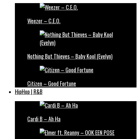
Weezer – C.E.O.
Nothing But Thieves – Baby Kool (Evelyn)
Citizen – Good Fortune
HipHop | R&B
Cardi B – Ah Ha