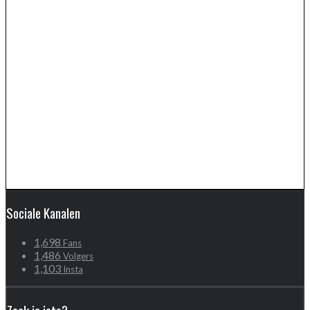
Sociale Kanalen
1,698
Fans
1,486
Volgers
1,103
Insta