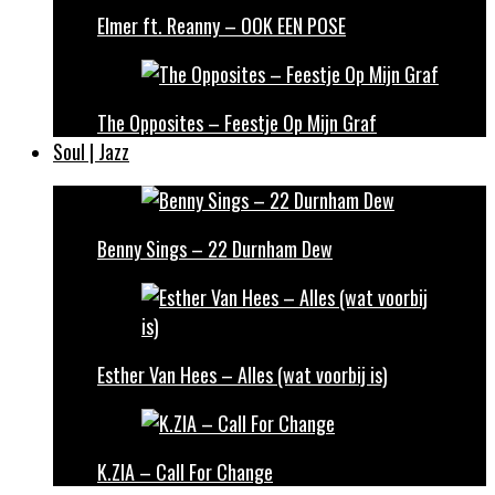
Elmer ft. Reanny – OOK EEN POSE
The Opposites – Feestje Op Mijn Graf
Soul | Jazz
Benny Sings – 22 Durnham Dew
Esther Van Hees – Alles (wat voorbij is)
K.ZIA – Call For Change