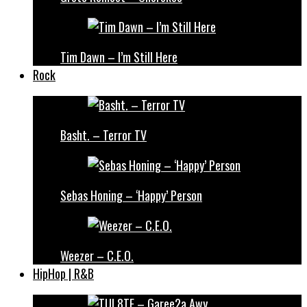
Tim Dawn – I’m Still Here
Rock
Basht. – Terror TV
Sebas Honing – ‘Happy’ Person
Weezer – C.E.O.
HipHop | R&B