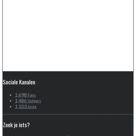
Sociale Kanalen
1,698
Fans
1,486
Volgers
1,103
Insta
Zoek je iets?