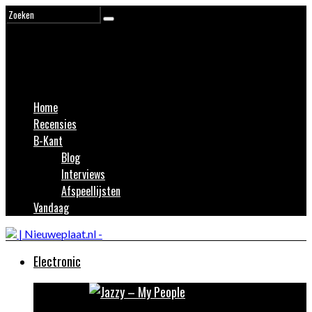
Home
Recensies
B-Kant
Blog
Interviews
Afspeellijsten
Vandaag
Electronic