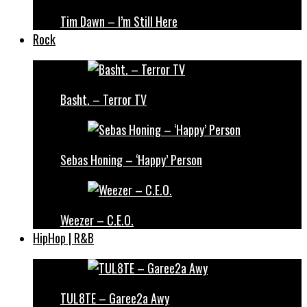
Tim Dawn – I’m Still Here
Rock
Basht. – Terror TV
Sebas Honing – ‘Happy’ Person
Weezer – C.E.O.
HipHop | R&B
TUL8TE – Garee2a Awy