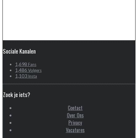
Sociale Kanalen
1,698
Fans
1,486
Volgers
1,103
Insta
Zoek je iets?
Contact
Over Ons
Privacy
Vacatures