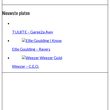
Nieuwste platen
TUL8TE – Garee2a Awy
Ellie Goulding – Ravers
Weezer – C.E.O.