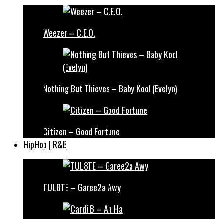
Weezer – C.E.O.
Nothing But Thieves – Baby Kool (Evelyn)
Citizen – Good Fortune
HipHop | R&B
TUL8TE – Garee2a Awy