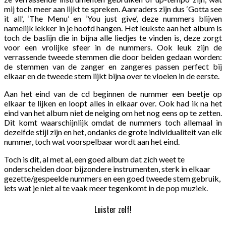
mij toch meer aan lijkt te spreken. Aanraders zijn dus ‘Gotta see
it all’, ‘The Menu’ en ‘You just give’, deze nummers blijven
namelijk lekker in je hoofd hangen. Het leukste aan het album is
toch de baslijn die in bijna alle liedjes te vinden is, deze zorgt
voor een vrolijke sfeer in de nummers. Ook leuk zijn de
verrassende tweede stemmen die door beiden gedaan worden:
de stemmen van de zanger en zangeres passen perfect bij
elkaar en de tweede stem lijkt bijna over te vloeien in de eerste.
Aan het eind van de cd beginnen de nummer een beetje op
elkaar te lijken en loopt alles in elkaar over. Ook had ik na het
eind van het album niet de neiging om het nog eens op te zetten.
Dit komt waarschijnlijk omdat de nummers toch allemaal in
dezelfde stijl zijn en het, ondanks de grote individualiteit van elk
nummer, toch wat voorspelbaar wordt aan het eind.
Toch is dit, al met al, een goed album dat zich weet te
onderscheiden door bijzondere instrumenten, sterk in elkaar
gezette/gespeelde nummers en een goed tweede stem gebruik,
iets wat je niet al te vaak meer tegenkomt in de pop muziek.
Luister zelf!