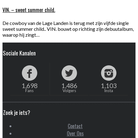
VIN. – sweet summer child.
De cowboy van de Lage Landen is terug met zijn vijfde single
sweet summer child.. VIN. bouwt op richting zijn debuutalbum,
waarop hij zingt…
Sociale Kanalen
1,698
1,486
1,103
Fans
Volgers
Insta
Zoek je iets?
Contact
Over Ons