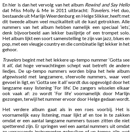
En hier is dan het vervolg van het album
Rewind and Say Hello
dat Miss Molly & Me in 2011 uitbracht:
Travelers
. Het duo,
bestaande uit Marlijn Weerdenburg en Helge Slikker, heeft met
dit tweede album veel muzikaliteit uit de kast getrokken. Alle
nummers van het album hebben namelijk een speciaal ‘iets’,
denk bijvoorbeeld aan lekker baslijntje of een trompet solo.
Het album lijkt een soort samenstelling te zijn van jazz, blues en
pop, met een vleugje country en die combinatie ligt lekker in het
gehoor.
Travelers
begint met het lekkere up-tempo nummer ‘Gotta see
it all’, dat hoge verwachtingen schept wat betreft de andere
liedjes. De up-tempo nummers worden bijna het hele album
afgewisseld met langzamere, sfeervolle nummers, waar veel
gevoel in ligt, en ‘Gotta see it all’ wordt dus opgevolgd door het
langzame easy listening ‘For life’. De zangers wisselen elkaar
ook vaak af: zo wordt ‘For life’ voornamelijk door Marlijn
gezongen, terwijl het nummer ervoor door Helge gedaan wordt.
Het verdere album gaat als in een roes voorbij. Het is
voornamelijk easy listening, maar lijkt af en toe in te zakken
omdat er een aantal langzame nummers tussen zitten die niet
spetterend zijn. Er springen wel een aantal nummers uit omdat
ze verrassende instrumenten gebruiken of up-tempo zijn, wat